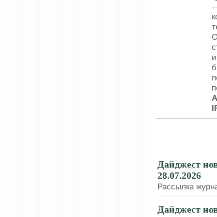
—
к
т
О
с
и
б
п
п
А
I
РАССЫЛКИ
Дайджест нов
28.07.2026
Рассылка журна
Дайджест нов