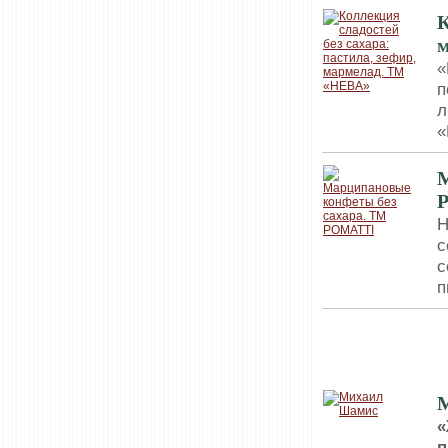
К
«
п
л
«
М
Н
с
с
п
ИНТЕРВЬЮ
«
п