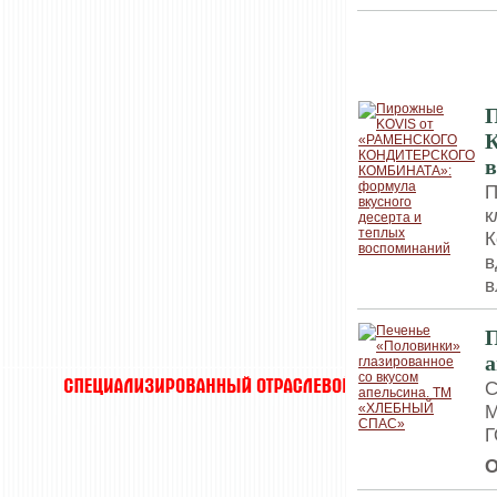
МУЧНЫЕ КИ
в
П
к
К
в
в
П
С
М
Г
О