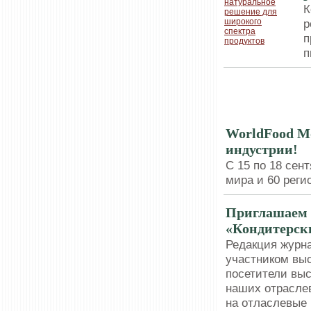
К
р
п
п
РЫНОК
WorldFood Mo
индустрии!
С 15 по 18 сен
мира и 60 реги
Приглашаем 
«Кондитерски
Редакция журн
участником выс
посетители выс
наших отраслев
на отласлевые