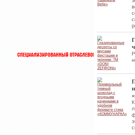
з
в
с
с
р
Г
Р
н
н
К
л
ф
э
с