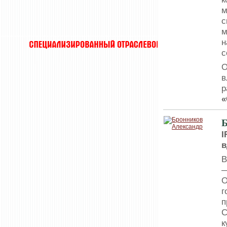
м
с
м
н
с
О
в
р
«
Б
I
в
В
—
О
г
п
С
к