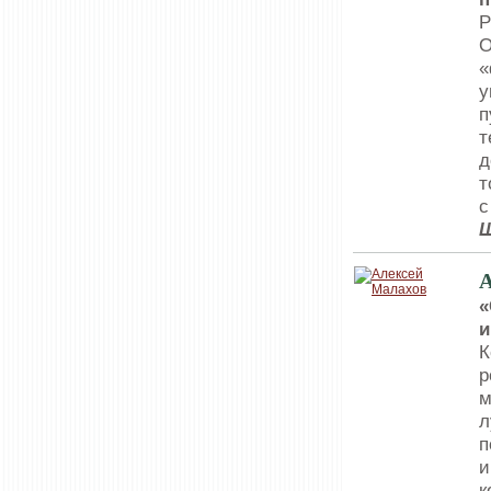
Р
О
«
у
п
т
д
т
А
«
и
К
р
м
л
п
и
к