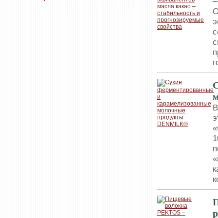
–
О
э
с
с
п
г
С
В
э
«
1
п
«
к
к
П
р