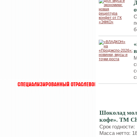
Д
С
п
б
«
в
М
с
с
с
ДЕГУСТАЦИИ
Шоколад мол
кофе». ТМ C
Срок годности:
Масса нетто: 18