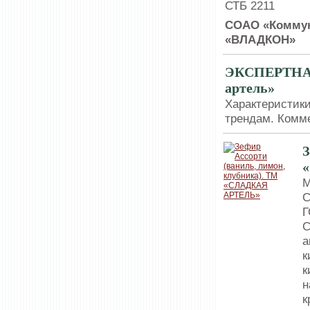
СТБ 2211
СОАО «Коммун
«ВЛАДКОН»
ЭКСПЕРТНАЯ
артель»
Характеристики
трендам. Комме
З
М
С
Г
С
а
к
к
н
к