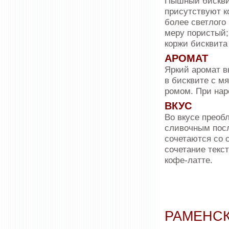
Пышный бисквит
присутствуют к
более светлого
меру пористый;
коржи бисквита 
АРОМАТ
Яркий аромат в
в бисквите с м
ромом. При нар
ВКУС
Во вкусе преоб
сливочным посл
сочетаются со 
сочетание текс
кофе‑латте.
РАМЕНСК