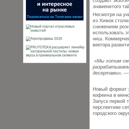
создают экзоти
знаменитого тай
Несмотря на ун
из Химок столк
снижением розн
использовать э
ниш. Коммерче
вектора развит
«Мы хотим сме
разрабатываем
десертами»,
— 
Новый формат з
кофеина в меню
Запуск первой 
перспективе се
городского окру