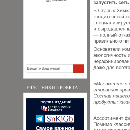
запустить сеть
В Старых Химка
кондитерской к
специализирует
и сыродавленны
— полный отказ
правильного пи
Основатели ком
экологичность 
нерафинированн
даже для вегет
«Мы вместе с 
УЧАСТНИКИ ПРОЕКТА
сторонник прав
Состав нашего
продукты: кака
Ассортимент фа
Помимо классич