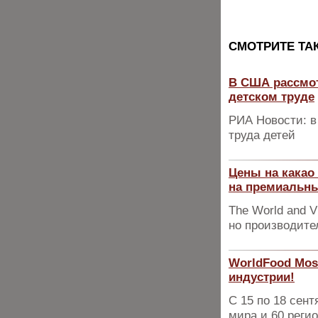
CМОТРИТЕ ТА
В США рассмот
детском труде
РИА Новости: в
труда детей
Цены на какао
на премиальны
The World and V
но производите
WorldFood Mos
индустрии!
С 15 по 18 сент
мира и 60 реги