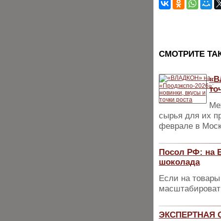
CМОТРИТЕ ТА
«В
то
Ме
сырья для их п
феврале в Моск
Посол РФ: на 
шоколада
Если на товары
масштабировать
ЭКСПЕРТНАЯ О