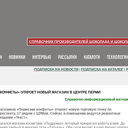
СПРАВОЧНИК ПРОИЗВОДИТЕЛЕЙ ШОКОЛАДА И ШОКОЛ
И
НОВИНКИ
ИНТЕРВЬЮ
РАССЫЛКИ
КАТАЛОГИ
ТЕХНОЛОГИ
ПОДПИСКА НА НОВОСТИ
|
ПОДПИСКА НА КАТАЛОГ
|
 КОНФЕТЫ» ОТКРОЕТ НОВЫЙ МАГАЗИН В ЦЕНТРЕ ПЕРМИ
Справочно-информационный матер
агазинов «Пермские конфеты» откроет новую торговую точку по
оспекту, 17 рядом с ЦУМом. Сейчас в помещении ведутся ремонтные
издание «Текст».
агался магазин косметики «Подружка», который прекратил работу в мае. До
ании закрылся магазин сети «Лэтуаль». Обе сети входят в одну бизнес-группу