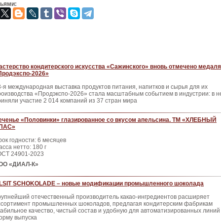
зьями:
астерство кондитерского искусства «Сажинского» вновь отмечено медал
Продэкспо‑2026»
3‑я международная выставка продуктов питания, напитков и сырья для их
роизводства «Продэкспо‑2026» стала масштабным событием в индустрии: в н
риняли участие 2 014 компаний из 37 стран мира
еченье «Половинки» глазированное со вкусом апельсина. ТМ «ХЛЕБНЫЙ
ПАС»
рок годности: 6 месяцев
сса нетто: 180 г
ОСТ 24901-2023
ОО «ДИАЛ-К»
ILSIT SCHOKOLADE – новые модификации промышленного шоколада
рупнейший отечественный произ­водитель какао-ингредиентов расши­ряет
ссортимент промышленных шо­коладов, предлагая кондитерским фа­брикам
табильное качество, чистый состав и удобную для автоматизиро­ванных линий
орму выпуска