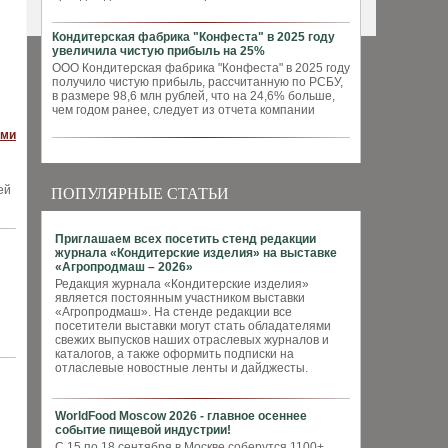
Кондитерская фабрика "Конфеста" в 2025 году
увеличила чистую прибыль на 25%
ООО Кондитерская фабрика "Конфеста" в 2025 году
получило чистую прибыль, рассчитанную по РСБУ,
в размере 98,6 млн рублей, что на 24,6% больше,
чем годом ранее, следует из отчета компании
ями
ей
ПОПУЛЯРНЫЕ СТАТЬИ
Приглашаем всех посетить стенд редакции
журнала «Кондитерские изделия» на выставке
«Агропродмаш – 2026»
Редакция журнала «Кондитерские изделия»
является постоянным участником выставки
«Агропродмаш». На стенде редакции все
посетители выставки могут стать обладателями
свежих выпусков наших отраслевых журналов и
каталогов, а также оформить подписки на
отласлевые новостные ленты и дайджесты.
WorldFood Moscow 2026 - главное осеннее
событие пищевой индустрии!
С 15 по 18 сентября в Москве соберутся 1100+