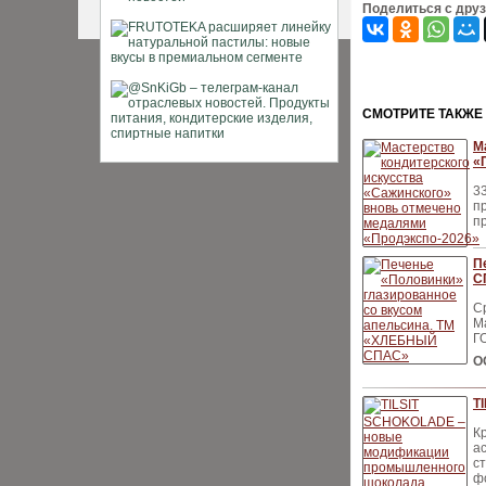
Поделиться с дру
CМОТРИТЕ ТАКЖЕ
М
«
3
п
п
П
С
С
Ма
Г
О
T
К
а
с
ф