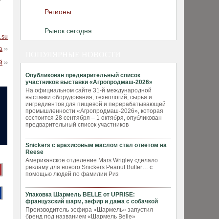
Регионы
Рынок сегодня
.su
а
››
ПОПУЛЯРНЫЕ НОВОСТИ
й
››
Опубликован предварительный список
участников выставки «Агропродмаш-2026»
На официальном сайте 31-й международной
выставки оборудования, технологий, сырья и
ингредиентов для пищевой и перерабатывающей
промышленности «Агропродмаш-2026», которая
состоится 28 сентября – 1 октября, опубликован
предварительный список участников
Snickers с арахисовым маслом стал ответом на
Reese
Американское отделение Mars Wrigley сделало
рекламу для нового Snickers Peanut Butter… с
помощью людей по фамилии Риз
Упаковка Шармель BELLE от UPRISE:
французский шарм, зефир и дама с собачкой
Производитель зефира «Шармель» запустил
бренд под названием «Шармель Belle»