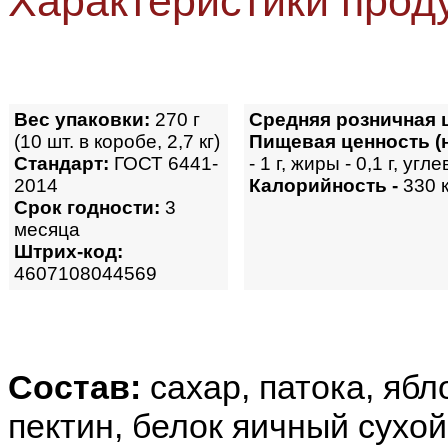
Характеристики прод
Вес упаковки:
270 г
Средняя розничная 
(10 шт. в коробе, 2,7 кг)
Пищевая ценность (н
Стандарт:
ГОСТ 6441-
- 1 г, жиры - 0,1 г, угл
2014
Калорийность -
330 
Срок годности:
3
месяца
Штрих-код:
4607108044569
Состав:
сахар, патока, яб
пектин, белок яичный сухой