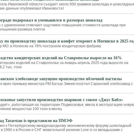
тель Ивановской области съедает около 600 граммов шоколада и шоколадны
акие данные опубликовал Ивановостат
ограде подорожал и уменьшился в размерах шоколад
а с удивлением отмечают ощутимое повышение стоимости шоколада при
еньшении размера плиток
у по производству шоколада и конфет откроют в Ногинске в 2025 го
р МО: в Ногинске на 78% построили кондитерскую фабрику
одство кондитерских изделий на Ставрополье выросло на 16%
итерских изделий на Ставрополье за январь-апрель 2025 года выросло на
8,2 тыс. тонн
анском хлебозаводе запущено производство яблочной пастилы
и врио премьер-министра РМ Батыр Эмеев посетил Саранский хлебозавод с
осковье запустили производство шариков с соком «Джус Бабл»
дукт», работающая на территории Подмосковья, ввела в эксплуатацию новую
линию мощностью 100 тонн в месяц
д Tatarstan is представили на ПМЭФ
вил к Петербургскому международному экономическому форуму шоколадный
в 1990-х в России и СНГ жевательной резинки Love is со вкладышами с