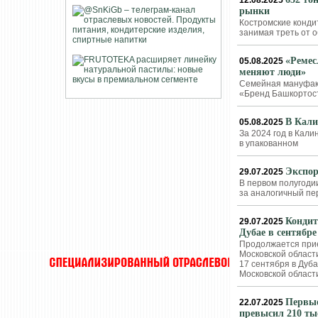
12.08.2025
рынки
Костромские конди
занимая треть от 
«Ремес
05.08.2025
меняют люди»
Семейная мануфакт
«Бренд Башкортос
В Кали
05.08.2025
За 2024 год в Кали
в упакованном
Экспор
29.07.2025
В первом полугоди
за аналогичный пе
Кондит
29.07.2025
Дубае в сентябре
Продолжается прие
Московской области
17 сентября в Дуб
Московской област
Первые
22.07.2025
превысил 210 ты