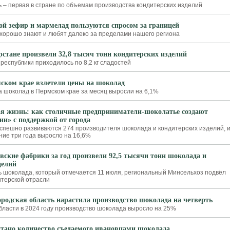
ь – первая в стране по объемам производства кондитерских изделий
ой зефир и мармелад пользуются спросом за границей
 хорошо знают и любят далеко за пределами нашего региона
рстане произвели 32,8 тысяч тонн кондитерских изделий
республики приходилось по 8,2 кг сладостей
ском крае взлетели цены на шоколад
а шоколад в Пермском крае за месяц выросли на 6,1%
я жизнь: как столичные предприниматели-шоколатье создают
ии» с поддержкой от города
успешно развиваются 274 производителя шоколада и кондитерских изделий, 
ние три года выросло на 16,6%
вские фабрики за год произвели 92,5 тысячи тонн шоколада и
делий
 шоколада, который отмечается 11 июля, региональный Минсельхоз подвёл
итерской отрасли
родская область нарастила производство шоколада на четверть
бласти в 2024 году производство шоколада выросло на 25%
тано количество съедаемого ивановцами шоколада