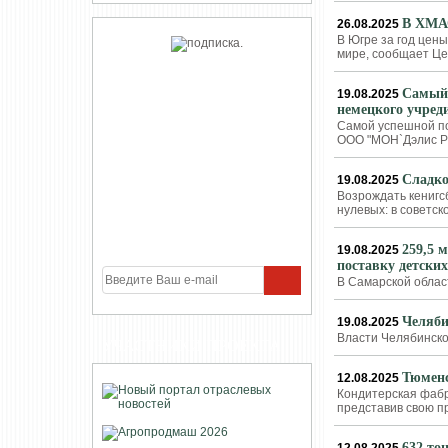
В ХМАО
26.08.2025
В Югре за год цены
мире, сообщает Ц
Самый 
19.08.2025
немецкого учред
Самой успешной по
ООО "МОН`Дэлис Р
Сладко
19.08.2025
Возрождать кенигс
нулевых: в советс
259,5 
19.08.2025
поставку детски
В Самарской облас
Челяби
19.08.2025
Власти Челябинско
УЧАСТНИКИ ПРОЕКТА
Тюменс
12.08.2025
Кондитерская фабр
представив свою п
632 то