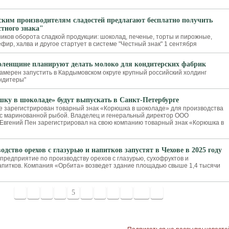
ким производителям сладостей предлагают бесплатно получить
тного знака"
ников оборота сладкой продукции: шоколад, печенье, торты и пирожные,
фир, халва и другое стартует в системе "Честный знак" 1 сентября
ленщине планируют делать молоко для кондитерских фабрик
мерен запустить в Кардымовском округе крупный российский холдинг
ндитеры"
ку в шоколаде» будут выпускать в Санкт-Петербурге
е зарегистрирован товарный знак «Корюшка в шоколаде» для производства
 с маринованной рыбой. Владелец и генеральный директор ООО
Евгений Пен зарегистрировал на свою компанию товарный знак «Корюшка в
одство орехов с глазурью и напитков запустят в Чехове в 2025 году
предприятие по производству орехов с глазурью, сухофруктов и
питков. Компания «Орбита» возведет здание площадью свыше 1,4 тысячи
1
2
3
4
5
6
7
8
9
10
>