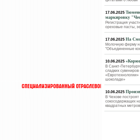
цитатами о любви
Тюменс
17.06.2025
маркировку "Чес
Регистрация участ
ореховые пасты, зе
На Смо
17.06.2025
Молочную ферму на
"Объединенные ко
«Корюш
10.06.2025
В Санкт-Петербург
сладких сувениров
«Евротехнологии» 
шоколаде»
Произв
10.06.2025
В Чехове построят 
сокосодержащих на
квадратных метров