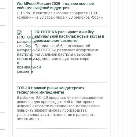
WorldFood Moscow 2026 - главное осеннее
событие пищевой индустрии!
С 15 по 18 сентября в Москве соберутся 1100+
компаний из 30 стран мира и 60 регионов России
FRUTOTEKA расширяет линейку
натуральной пастилы: новые вкусы в
премиальном сегменте
Премиальный бренд сладостей
FRUTOTEKA развивает ассортимент
натуральной пастилы с высоким
содержанием фруктового пюре
и
ТОП-10 Новинки рынка кондитерских
технологий. Ингредиенты
В рубрике ТОП-10 представлены инновационные
решения для производителей кондитерских
изделий в области ингредиентов, позволяющие
повысить эффективность производства,
усовершенствовать технологии и расширить
ассортимент.