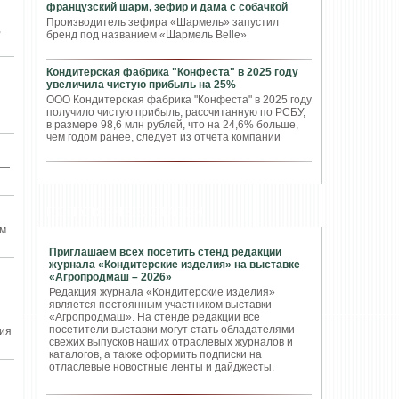
французский шарм, зефир и дама с собачкой
Производитель зефира «Шармель» запустил
,
бренд под названием «Шармель Belle»
Кондитерская фабрика "Конфеста" в 2025 году
увеличила чистую прибыль на 25%
ООО Кондитерская фабрика "Конфеста" в 2025 году
получило чистую прибыль, рассчитанную по РСБУ,
в размере 98,6 млн рублей, что на 24,6% больше,
чем годом ранее, следует из отчета компании
 —
ПОПУЛЯРНЫЕ СТАТЬИ
ем
Приглашаем всех посетить стенд редакции
журнала «Кондитерские изделия» на выставке
«Агропродмаш – 2026»
Редакция журнала «Кондитерские изделия»
является постоянным участником выставки
«Агропродмаш». На стенде редакции все
посетители выставки могут стать обладателями
вия
свежих выпусков наших отраслевых журналов и
каталогов, а также оформить подписки на
отласлевые новостные ленты и дайджесты.