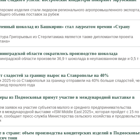
терские изделия стали лидером регионального агропромышленного экспорта
общего объема поставок за рубеж
ленный шоколад из Башкирии» стал лауреатом премии «Страну
ура Григорьевых из Стерлитамака является также дипломантом проекта
тана»
нинградской области сократилось производство шоколада
нинградской области произвели 36,9 т шоколада в неупакованном виде и 0,5 т
т сладостей за границу вырос на Ставрополье на 40%
и 2025-го со Ставрополья за границу отправили на 40% больше сладостей, ч
риод прошлого года
еры из Подмосковья примут участие в международной выставке в
м заявок на участие субъектов малого и среднего предпринимательства
 в международной выставке «ISM Middle East 2025», которая пройдет с 15 по
ае, сообщает пресс-служба Министерства сельского хозяйства и продовольст
и
 в стране: объем производства кондитерских изделий в Подмосковье
сяч тонн