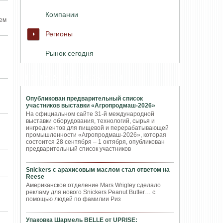
Компании
сем
Регионы
Рынок сегодня
ПОПУЛЯРНЫЕ НОВОСТИ
Опубликован предварительный список
участников выставки «Агропродмаш-2026»
На официальном сайте 31-й международной
выставки оборудования, технологий, сырья и
ингредиентов для пищевой и перерабатывающей
промышленности «Агропродмаш-2026», которая
состоится 28 сентября – 1 октября, опубликован
предварительный список участников
Snickers с арахисовым маслом стал ответом на
Reese
Американское отделение Mars Wrigley сделало
рекламу для нового Snickers Peanut Butter… с
помощью людей по фамилии Риз
Упаковка Шармель BELLE от UPRISE: