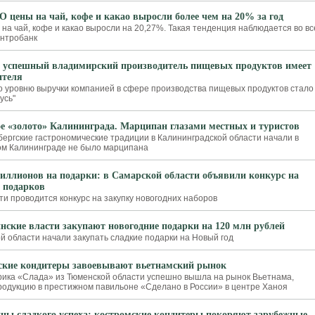
 цены на чай, кофе и какао выросли более чем на 20% за год
 на чай, кофе и какао выросли на 20,27%. Такая тенденция наблюдается во в
ентробанк
успешный владимирский производитель пищевых продуктов имеет
ителя
 уровню выручки компанией в сфере производства пищевых продуктов стало
усь"
е «золото» Калининграда. Марципан глазами местных и туристов
бергские гастрономические традиции в Калининградской области начали в
ком Калининграде не было марципана
миллионов на подарки: в Самарской области объявили конкурс на
х подарков
ти проводится конкурс на закупку новогодних наборов
нские власти закупают новогодние подарки на 120 млн рублей
й области начали закупать сладкие подарки на Новый год
кие кондитеры завоевывают вьетнамский рынок
ика «Слада» из Тюменской области успешно вышла на рынок Вьетнама,
родукцию в престижном павильоне «Сделано в России» в центре Ханоя
нны сладкого успеха: костромские кондитеры покоряют зарубежные