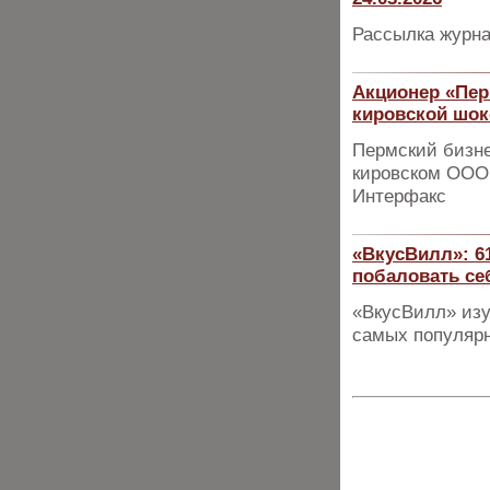
Рассылка журна
Акционер «Пер
кировской шо
Пермский бизне
кировском ООО 
Интерфакс
«ВкусВилл»: 6
побаловать се
«ВкусВилл» изу
самых популярн