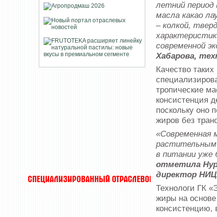
летний период 
масла какао ла
– колкой, твер
характеристик
современной э
Хабарова, тех
Качество таких
специализирова
тропические ма
консистенция д
поскольку оно 
жиров без тран
«Современная 
растительным 
в питании уже 
отметила Нур
директор НИЦ
Технологи ГК «
жиры на основе
консистенцию, 