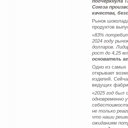
подчеркнула Т
Союза произв
качества, без
Рынок шоколада
продуктов выпу
«83% потребит
2024 году рыно
долларов. Лиди
рост до 4,25 м
основатель а
Одно из самых 
открывает возм
изделий. Сейча
ведущих фабри
«2025 год был 
одновременно 
себестоимость
не только реаг
что наши реше
ожиданиям пот