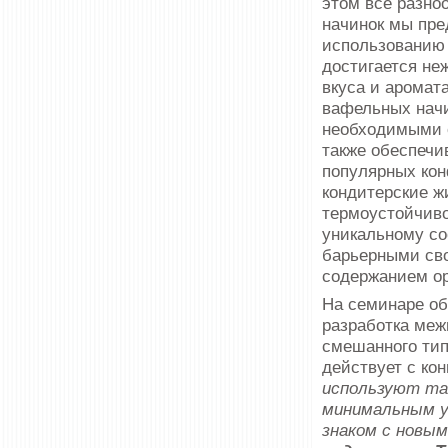
этом все разно
начинок мы пре
использованию 
достигается не
вкуса и аромат
вафельных нач
необходимыми с
также обеспечи
популярных ко
кондитерские ж
термоустойчиво
уникальному со
барьерными сво
содержанием ор
На семинаре об
разработка меж
смешанного тип
действует с кон
используют та
минимальным ур
знаком с новым