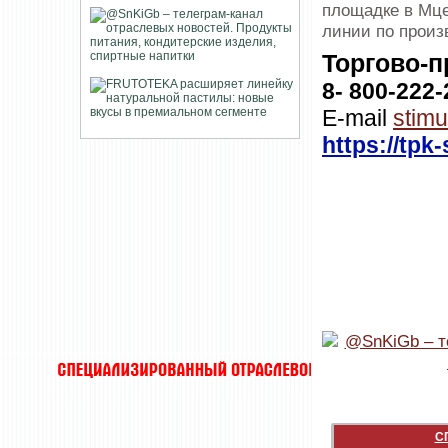
площадке в Мце
линии по произ
Торгово-
8- 800-222-
E-mail
stim
https://tpk
С