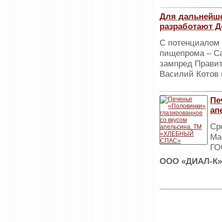
Для дальнейше
разработают Д
С потенциалом 
пищепрома – Са
зампред Правит
Василий Котов 
Пе
ап
Ср
Ма
ГО
ООО «ДИАЛ-К»