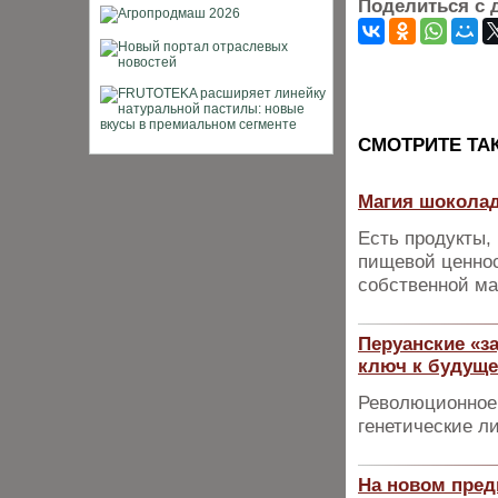
Поделиться с 
CМОТРИТЕ ТА
Магия шоколад
Есть продукты,
пищевой ценнос
собственной ма
Перуанские «з
ключ к будуще
Революционное 
генетические л
На новом пред