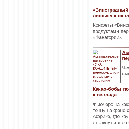
«Виноградный 
линейку шоко
Конфеты «Вино
продуктами пер
«Фанагории»
Ак
пе
Че
вы
Какао-бобы по
шоколада
Фьючерс на как
тонну на фоне 
Африке, где кр
столкнуться со