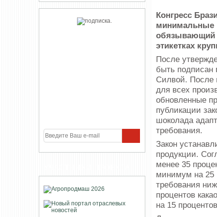
Конгресс Браз
минимальные 
обязывающий 
этикетках кру
После утвержде
быть подписан 
Силвой. После 
для всех произ
обновленные пр
публикации зак
шоколада адапт
требования.
Закон устанавл
продукции. Сог
менее 35 проце
УЧАСТНИКИ ПРОЕКТА
минимум на 25 
требования ниж
процентов кака
на 15 процентов