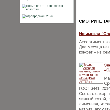
CМОТРИТЕ ТА
Ишимская "Сла
Ассортимент ко
Два месяца наз
конфет – из се
Зе
«С
Мас
Ср
ГОСТ 6441–201
Состав: сахар,
яичный сухой, 
лимонная, кисл
натрия, аромат