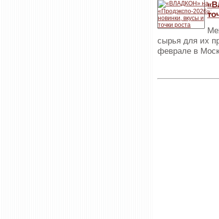
«В
то
Ме
сырья для их п
феврале в Моск