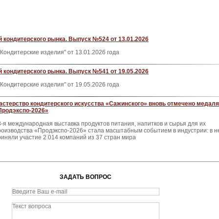
 кондитерского рынка. Выпуск №524 от 13.01.2026
Кондитерские изделия" от 13.01.2026 года
 кондитерского рынка. Выпуск №541 от 19.05.2026
Кондитерские изделия" от 19.05.2026 года
астерство кондитерского искусства «Сажинского» вновь отмечено медал
Продэкспо‑2026»
3‑я международная выставка продуктов питания, напитков и сырья для их
роизводства «Продэкспо‑2026» стала масштабным событием в индустрии: в н
риняли участие 2 014 компаний из 37 стран мира
ЗАДАТЬ ВОПРОС