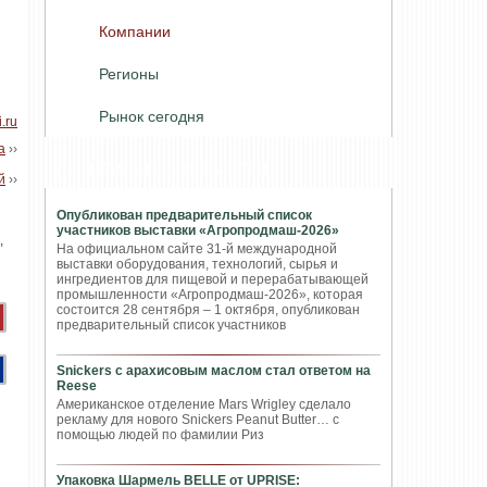
Компании
Регионы
Рынок сегодня
i.ru
а
››
ПОПУЛЯРНЫЕ НОВОСТИ
й
››
Опубликован предварительный список
участников выставки «Агропродмаш-2026»
На официальном сайте 31-й международной
выставки оборудования, технологий, сырья и
ингредиентов для пищевой и перерабатывающей
промышленности «Агропродмаш-2026», которая
состоится 28 сентября – 1 октября, опубликован
предварительный список участников
Snickers с арахисовым маслом стал ответом на
Reese
Американское отделение Mars Wrigley сделало
рекламу для нового Snickers Peanut Butter… с
помощью людей по фамилии Риз
Упаковка Шармель BELLE от UPRISE: