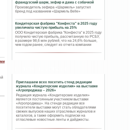
французский шарм, зефир и дама с собачкой
Производитель зефира «Шармель» запустил
бренд под названием «Шармель Belle»
Кондитерская фабрика "Конфеста" в 2025 году
увеличила чистую прибыль на 25%
ООО Кондитерская фабрика "Конфеста" в 2025 году
получило чистую прибыль, рассчитанную по РСБУ,
в размере 98,6 млн рублей, что на 24,6% больше,
чем годом ранее, следует из отчета компании
ями
ПОПУЛЯРНЫЕ СТАТЬИ
ей
Приглашаем всех посетить стенд редакции
журнала «Кондитерские изделия» на выставке
«Агропродмаш – 2026»
Редакция журнала «Кондитерские изделия»
является постоянным участником выставки
«Агропродмаш». На стенде редакции все
посетители выставки могут стать обладателями
свежих выпусков наших отраслевых журналов и
каталогов, а также оформить подписки на
отласлевые новостные ленты и дайджесты.