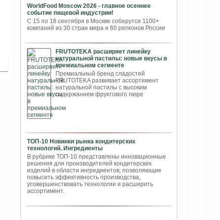
WorldFood Moscow 2026 - главное осеннее
событие пищевой индустрии!
С 15 по 18 сентября в Москве соберутся 1100+
компаний из 30 стран мира и 60 регионов России
FRUTOTEKA расширяет линейку
натуральной пастилы: новые вкусы в
премиальном сегменте
Премиальный бренд сладостей
FRUTOTEKA развивает ассортимент
натуральной пастилы с высоким
содержанием фруктового пюре
ТОП-10 Новинки рынка кондитерских
технологий. Ингредиенты
В рубрике ТОП-10 представлены инновационные
решения для производителей кондитерских
изделий в области ингредиентов, позволяющие
повысить эффективность производства,
усовершенствовать технологии и расширить
ассортимент.