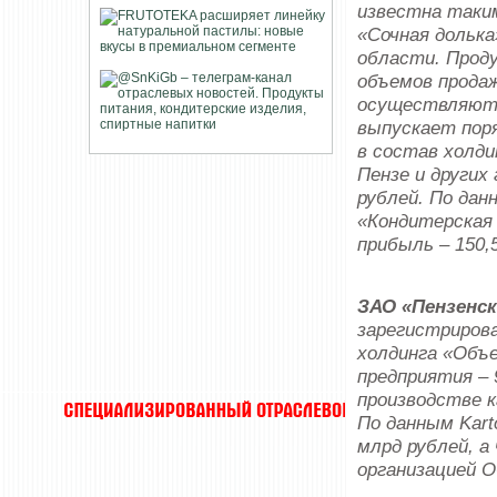
известна таким
«Сочная долька
области. Проду
объемов продаж
осуществляютс
выпускает поря
в состав холди
Пензе и других
рублей. По данн
«Кондитерская 
прибыль – 150,
ЗАО «Пензенс
зарегистрирова
холдинга «Объ
предприятия – 
производстве к
По данным Karto
млрд рублей, а
организацией 