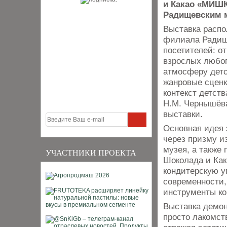
и Какао «МИШК
Радищевским м
Выставка распо
филиала Радище
посетителей: о
взрослых любог
атмосферу детс
жанровые сцен
контекст детств
Н.М. Чернышёв
выставки.
Основная идея 
через призму и
музея, а также
УЧАСТНИКИ ПРОЕКТА
Шоколада и Как
кондитерскую у
современности,
инструменты ко
Выставка демон
просто лакомст