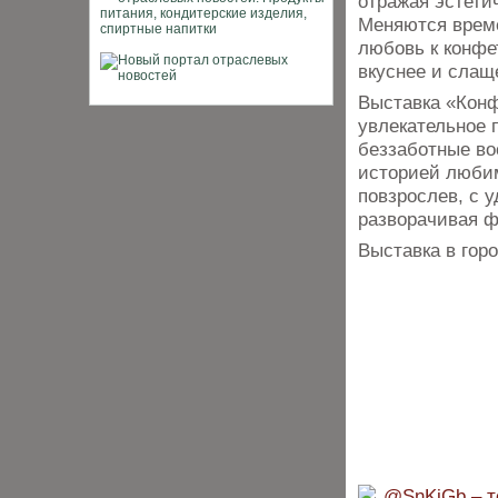
отражая эстети
Меняются време
любовь к конфе
вкуснее и слащ
Выставка «Конф
увлекательное 
беззаботные во
историей любим
повзрослев, с 
разворачивая 
Выставка в горо