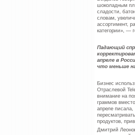
шоколадным пли
сладости, батон
словам, увелич
ассортимент, р
категории», — г
Падающий спр
корректирова
апреле в Росс
что меньше на 
Бизнес использ
Отраслевой Tel
внимание на по
граммов вместо 
апреле писала,
пересматривать
продуктов, прив
Дмитрий Леонов