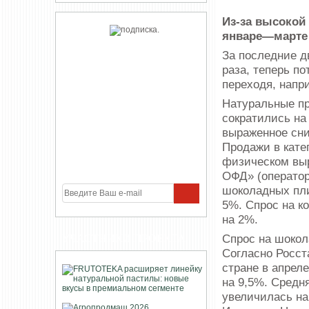
Из-за высокой
январе—марте с
За последние д
раза, теперь п
переходя, напри
Натуральные пр
сократились на 
выраженное сни
Продажи в катег
физическом вы
ОФД» (оператор
шоколадных пли
5%. Спрос на к
на 2%.
Спрос на шокол
УЧАСТНИКИ ПРОЕКТА
Согласно Росст
стране в апреле
на 9,5%. Средн
увеличилась на 