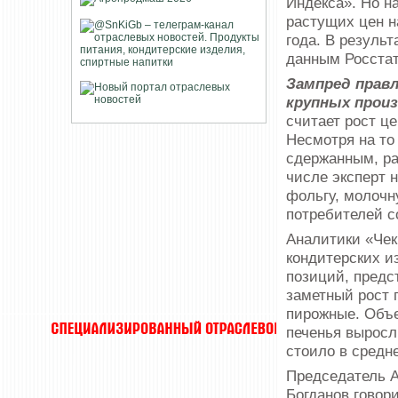
Индекса». Но н
растущих цен н
года. В результ
данным Росстат
Зампред правл
крупных прои
считает рост ц
Несмотря на то
сдержанным, ра
числе эксперт 
фольгу, молочн
потребителей с
Аналитики «Чек
кондитерских и
позиций, предс
заметный рост 
пирожные. Объе
печенья выросл
стоило в средне
Председатель А
Богданов говори