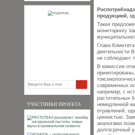
Роспотребнадз
продукцией, гд
Такие предложе
мониторингу за
муниципального
Глава Комитета
деятельности В
не соблюдают т
В комиссии отм
ориентированы,
токсикологичес
современных и
например, с ис
растительных б
немедленной ми
УЧАСТНИКИ ПРОЕКТА
отравлений, од
ценностью. За
аналогами позв
долгосрочный у