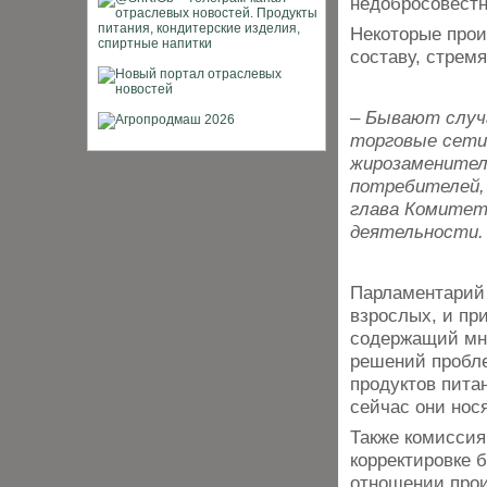
недобросовестн
Некоторые прои
составу, стрем
– Бывают случ
торговые сети.
жирозаменител
потребителей, 
глава Комитет
деятельности.
Парламентарий о
взрослых, и пр
содержащий мно
решений пробле
продуктов пита
сейчас они нос
Также комиссия
корректировке 
отношении прои