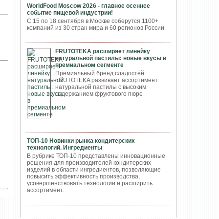
WorldFood Moscow 2026 - главное осеннее
событие пищевой индустрии!
С 15 по 18 сентября в Москве соберутся 1100+
компаний из 30 стран мира и 60 регионов России
FRUTOTEKA расширяет линейку
натуральной пастилы: новые вкусы в
премиальном сегменте
Премиальный бренд сладостей
FRUTOTEKA развивает ассортимент
натуральной пастилы с высоким
содержанием фруктового пюре
ТОП-10 Новинки рынка кондитерских
технологий. Ингредиенты
В рубрике ТОП-10 представлены инновационные
решения для производителей кондитерских
изделий в области ингредиентов, позволяющие
повысить эффективность производства,
усовершенствовать технологии и расширить
ассортимент.