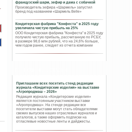
французский шарм, зефир и дама с собачкой
Производитель зефира «Шармель» запустил
бренд под названием «Шармель Belle»
Кондитерская фабрика "Конфеста" в 2025 году
увеличила чистую прибыль на 25%
ООО Кондитерская фабрика "Конфеста" в 2025 году
получило чистую прибыль, рассчитанную по РСБУ,
в размере 98,6 млн рублей, что на 24,6% больше,
чем годом ранее, следует из отчета компании
ПОПУЛЯРНЫЕ СТАТЬИ
Приглашаем всех посетить стенд редакции
журнала «Кондитерские изделия» на выставке
«Агропродмаш – 2026»
Редакция журнала «Кондитерские изделия»
является постоянным участником выставки
«Агропродмаш». На стенде редакции все
посетители выставки могут стать обладателями
свежих выпусков наших отраслевых журналов и
каталогов, а также оформить подписки на
отласлевые новостные ленты и дайджесты.