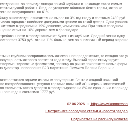
сследовании, за период с января по май клубника в шоколаде стала самым
сертом ручной работы. Ягодное угощение обогнало бенто-торты, которые
сто по популярности, на 61%.
бнику в шоколаде незначительно вырос на 3% год к году и составил 2489 руб.
 число городов с наиболее доступными ценами на такой десерт. Одна упаковк
жителям в среднем на 19% дешевле, чем москвичам. При этом в соседнем
ощение стоит на 10% дороже, чем в Краснодаре.
стребованности в городе занимают букеты из клубники. Средний чек на одну
оставляет 3753 руб., что на 11% больше, чем за аналогичный период в прош
ты из клубники воспринимались как сезонное предложение, то сегодня это у
популярность которого растет от года к году. Высокий спрос стимулирует
экспериментировать с форматами, поэтому на рынке появляются новые форм
ла директор направления B2B-маркетинга Flowwow Полина Воронина.
также остаются одними из самых популярных. Бенто с ягодной начинкой
по востребованности, уступая тортам с начинкой «Сникерс» и классической
я стоимость такого десерта в городе выросла на 8% по сравнению с период
ошлого года и составила 1777 руб.
02.06.2026
•
https://www.kommersant
Смотреть все последние статьи и новости раздел
Подписаться на рассылку новосте