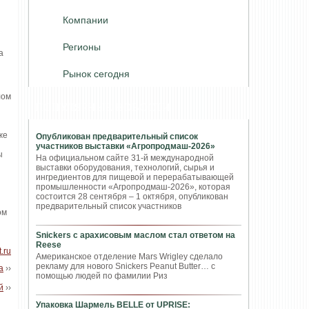
Компании
Регионы
а
Рынок сегодня
лом
ПОПУЛЯРНЫЕ НОВОСТИ
же
Опубликован предварительный список
участников выставки «Агропродмаш-2026»
ы
На официальном сайте 31-й международной
выставки оборудования, технологий, сырья и
ингредиентов для пищевой и перерабатывающей
промышленности «Агропродмаш-2026», которая
состоится 28 сентября – 1 октября, опубликован
предварительный список участников
ом
Snickers с арахисовым маслом стал ответом на
Reese
.ru
Американское отделение Mars Wrigley сделало
рекламу для нового Snickers Peanut Butter… с
а
››
помощью людей по фамилии Риз
й
››
Упаковка Шармель BELLE от UPRISE: