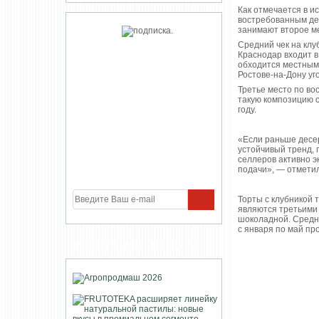
Как отмечается в и
востребованным де
занимают второе ме
Средний чек на клу
Краснодар входит в
обходится местным 
Ростове-на-Дону уг
Третье место по во
такую композицию с
году.
«Если раньше десер
устойчивый тренд, 
селлеров активно 
подачи», — отмети
Торты с клубникой 
являются третьими 
шоколадной. Средня
с января по май пр
УЧАСТНИКИ ПРОЕКТА